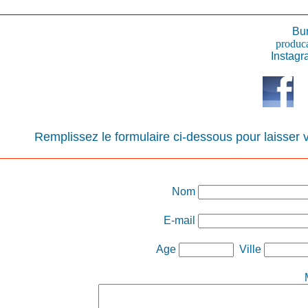
Bu
produca
Instag
Remplissez le formulaire ci-dessous pour laisser 
Nom
E-mail
Age
Ville