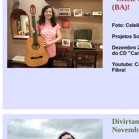
(BA)!
Foto: Cele
Projetos So
Dezembro 20
do CD "Ca
Youtube: Ce
Fibra!
Divirtam
Novembr