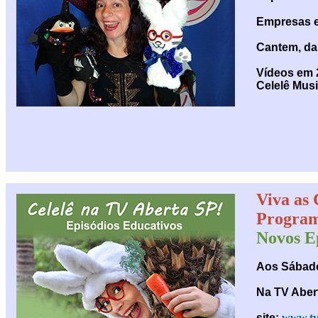
Empresas e
Cantem, da
Vídeos em 
Celelê Musi
Viva as
Program
Novos E
Aos Sábado
Na TV Abert
site:
www.tv