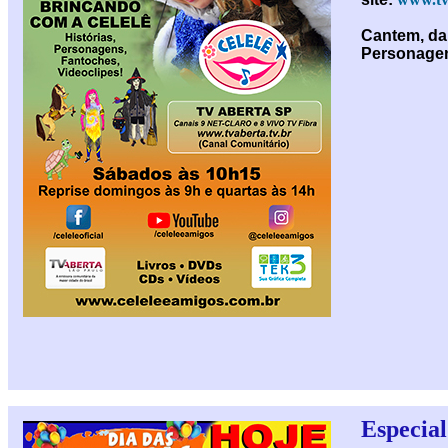
Cantem, da
Personagen
Especia