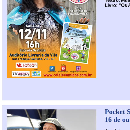
Teatro, Mús
Livro: "Os 
Pocket 
16 de ou