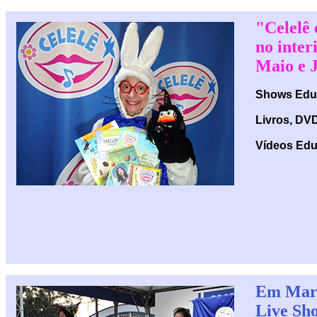
"Celelê 
no inter
Maio e 
Shows Educ
Livros, DV
Vídeos Edu
Em Març
Live Sh