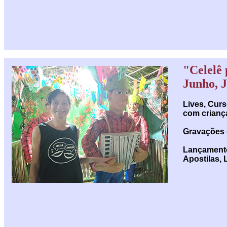
"Celelê 
Junho, 
Lives, Cur
com crianç
Gravações 
Lançamento
Apostilas, 