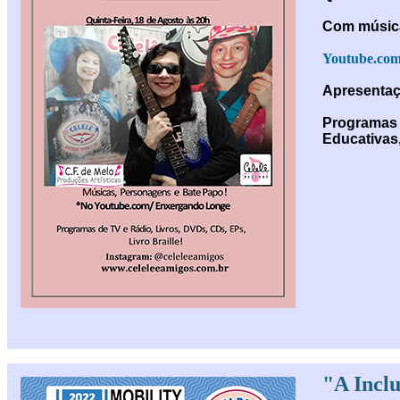
Com música
Youtube.co
Apresentaçã
Programas 
Educativas,
"A Incl