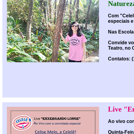
Naturez
Com "Celelê
especiais 
Nas Escolas
Convide voc
Teatro, no
Contatos: 
Live "E
Ao vivo com
Quinta-Feir