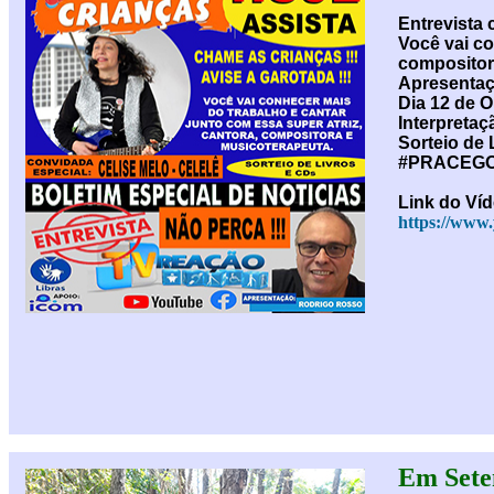
Entrevist
Você vai co
compositor
Apresentaç
Dia 12 de 
Interpretaç
Sorteio de 
#PRACEG
Link do Ví
https://www
Em Sete