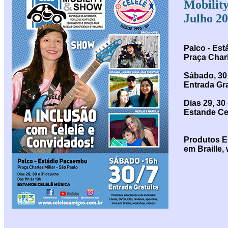
Mobilit
Julho 2
Palco - Es
Praça Charl
Sábado, 30
Entrada Gra
Dias 29, 30
Estande Ce
Produtos Ed
em Braille,