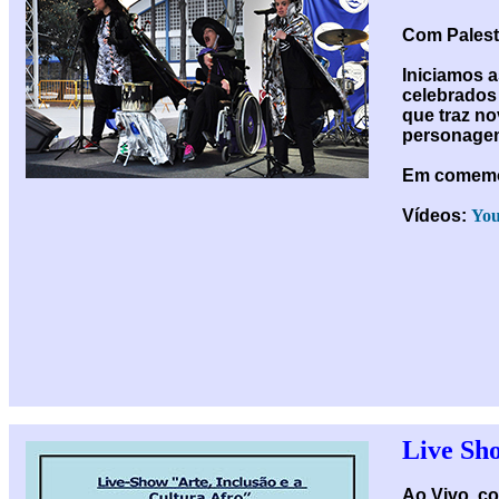
Com Palest
Iniciamos 
celebrados 
que traz no
personagem
Em comemor
Vídeos:
You
Live Sho
Ao Vivo, c