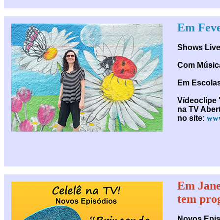
Em Fever
Shows Live
Com Música
Em Escolas
Vídeoclipe 
na TV Abert
no site:
www
Em Jane
tem pro
Novos Epis