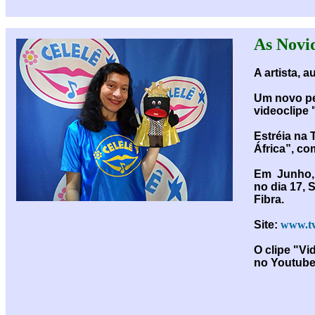
As Novid
A artista, 
Um novo pe
videoclipe 
Estréia na
África”, co
Em Junho, e
no dia 17, 
Fibra.
Site:
www.tv
O clipe "Vi
no Youtube 