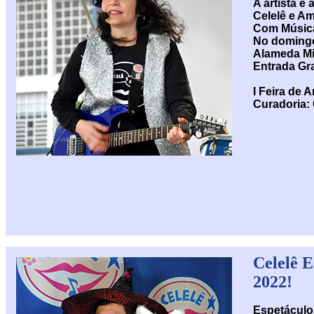
A artista e
Celelê e A
Com Música 
No domingo
Alameda Mi
Entrada Gra
I Feira de A
Curadoria: 
Celelê 
2022!
Espetáculo