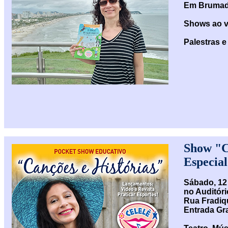
Em Brumadi
Shows ao v
Palestras 
Show "Ca
Especial
Sábado, 12
no Auditóri
Rua Fradiq
Entrada Gra