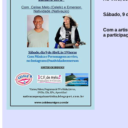
Sábado, 9 
Com a artis
a participa