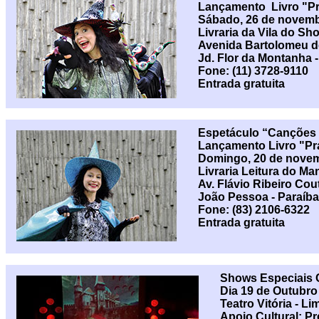
Lançamento Livro "Pr
Sábado, 26 de novemb
Livraria da Vila do Sh
Avenida Bartolomeu de
Jd. Flor da Montanha 
Fone: (11) 3728-9110
Entrada gratuita
Espetáculo “Canções e
Lançamento Livro "Pr
Domingo, 20 de nove
Livraria Leitura do M
Av. Flávio Ribeiro Cou
João Pessoa - Paraíba 
Fone: (83) 2106-6322
Entrada gratuita
Shows Especiais C
Dia 19 de Outubro
Teatro Vitória - Li
Apoio Cultural: Pr